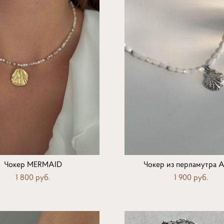
Чокер MERMAID
Чокер из перламутра A
1 800 pуб.
1 900 pуб.