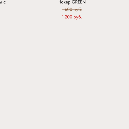
ы с
Чокер GREEN
1 600 pуб.
1 200 pуб.