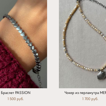
Браслет PASSION
Чокер из перламутра M
1 500 pуб.
1 700 pуб.