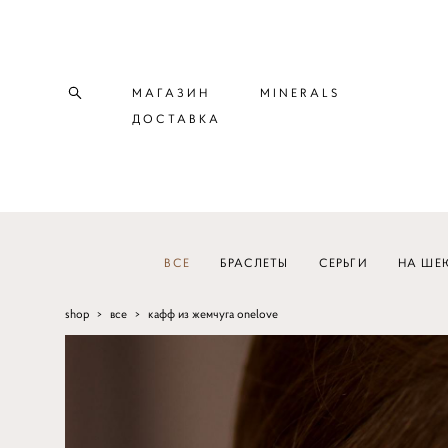
МАГАЗИН
MINERALS
ДОСТАВКА
ВСЕ
БРАСЛЕТЫ
СЕРЬГИ
НА ШЕ
shop
>
все
>
кафф из жемчуга onelove