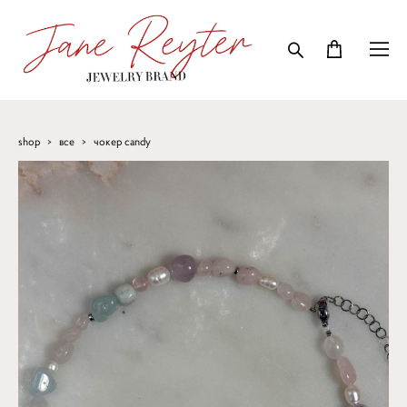
shop
>
все
>
чокер candy