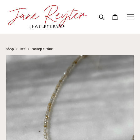
shop
>
все
>
чокер citrine