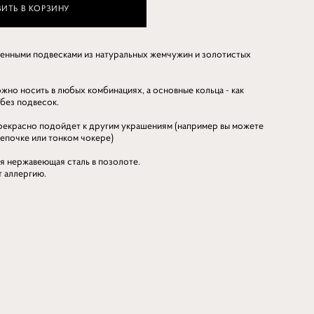
ИТЬ В КОРЗИНУ
менными подвесками из натуральных жемчужин
и золотистых
жно носить в любых комбинациях, а основные кольца - как
без подвесок.
прекрасно подойдет к другим украшениям (например вы можете
цепочке или тонком чокере)
я нержавеющая сталь в позолоте.
т аллергию.