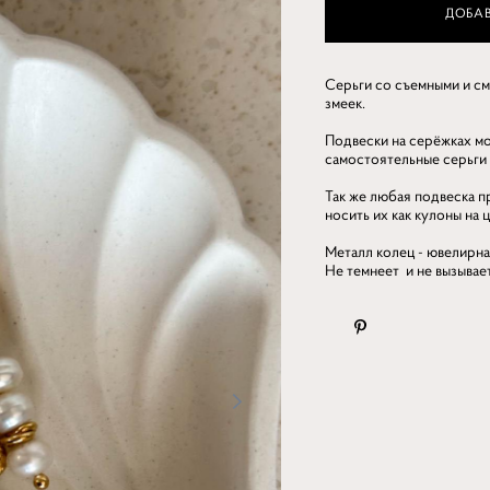
ДОБАВ
Серьги со съемными и с
змеек.
Подвески на серёжках мо
самостоятельные серьги 
Так же любая подвеска 
носить их как кулоны на 
Металл колец - ювелирна
Не темнеет и не вызывае