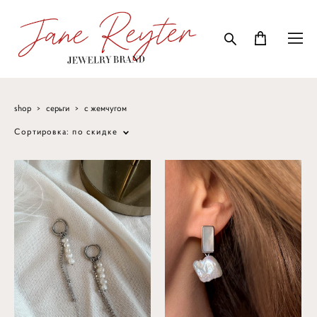
shop
>
серьги
>
с жемчугом
Сортировка:
по скидке