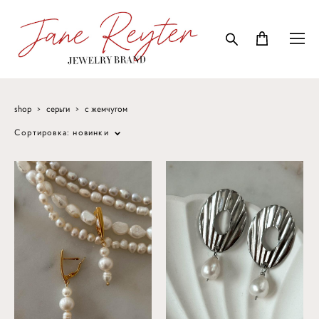
shop
>
серьги
>
с жемчугом
Сортировка:
новинки