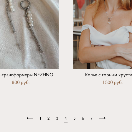
и-трансформеры NEZHNO
Колье с горным хруст
1 800 pуб.
1 500 pуб.
1
2
3
4
5
6
7