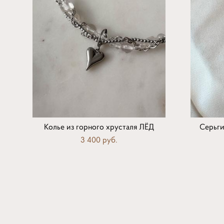
Колье из горного хрусталя ЛЁД
Серьг
3 400 pуб.