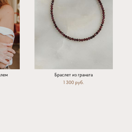
алем
Браслет из граната
1 300 pуб.