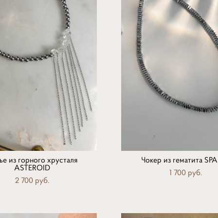
ье из горного хрусталя
Чокер из гематита SP
ASTEROID
1 700 pуб.
2 700 pуб.