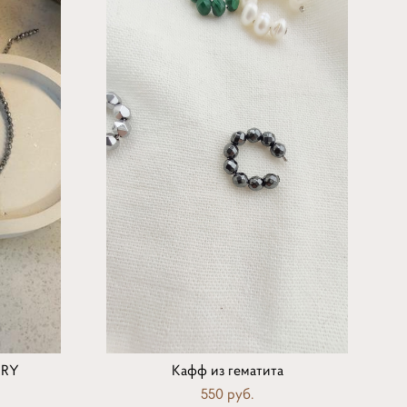
KRY
Кафф из гематита
550 pуб.